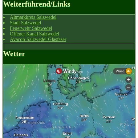
Weiterführend/Links
Altmarkkreis Salzwedel
Stadt Salzwedel
Feuerwehr Salzwedel
Offener Kanal Salzwedel
Avacon-Salzwedel-Glasfaser
Wetter