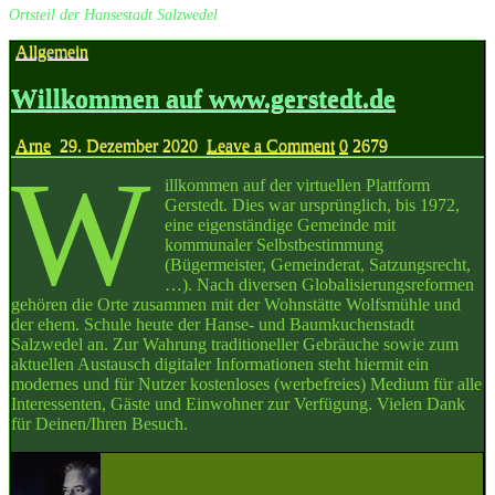
Ortsteil der Hansestadt Salzwedel
Posted
Allgemein
in
Willkommen auf www.gerstedt.de
on
Arne
29. Dezember 2020
Leave a Comment
0
2679
W
Willkommen
auf
illkommen auf der virtuellen Plattform
www.gerstedt.de
Gerstedt. Dies war ursprünglich, bis 1972,
eine eigenständige Gemeinde mit
kommunaler Selbstbestimmung
(Bügermeister, Gemeinderat, Satzungsrecht,
…). Nach diversen Globalisierungsreformen
gehören die Orte zusammen mit der Wohnstätte Wolfsmühle und
der ehem. Schule heute der Hanse- und Baumkuchenstadt
Salzwedel an. Zur Wahrung traditioneller Gebräuche sowie zum
aktuellen Austausch digitaler Informationen steht hiermit ein
modernes und für Nutzer kostenloses (werbefreies) Medium für alle
Interessenten, Gäste und Einwohner zur Verfügung. Vielen Dank
für Deinen/Ihren Besuch.